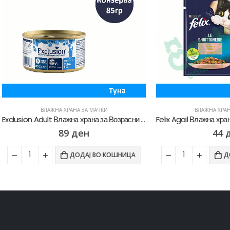
ВЛАЖНА ХРАНА ЗА МАЧКИ
ВЛАЖНА ХРАНА ЗА МАЧКИ
Exclusion Adult Влажна храна за Возрасни мачки со Туна пате [Конзерва 85гр]
89
ден
44
ден
ДОДАЈ ВО КОШНИЦА
ДОДАЈ ВО К