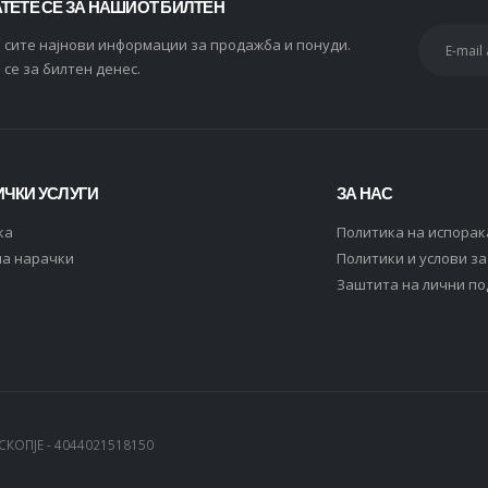
ТЕТЕ СЕ ЗА НАШИОТ БИЛТЕН
и сите најнови информации за продажба и понуди.
 се за билтен денес.
ЧКИ УСЛУГИ
ЗА НАС
ка
Политика на испорак
на нарачки
Политики и услови з
Заштита на лични п
СКОПЈЕ - 4044021518150