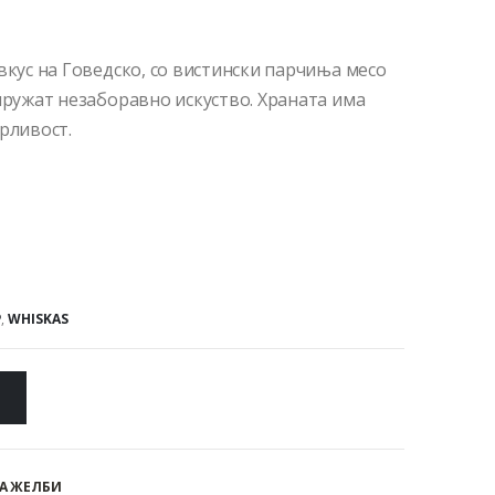
вкус на Говедско, со вистински парчиња месо
пружат незаборавно искуство. Храната има
рливост.
P
,
WHISKAS
А ЖЕЛБИ