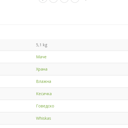
5,1 kg
Маче
Храна
Влажна
Кесичка
Говедско
Whiskas