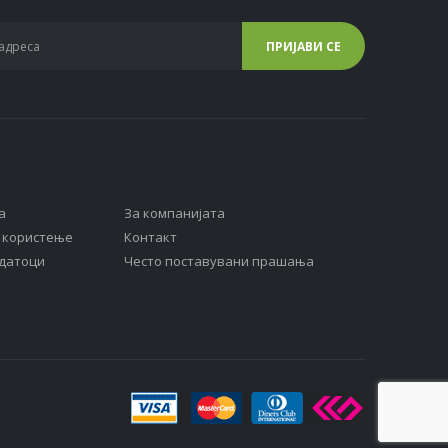
а
За компанијата
а користење
Контакт
одатоци
Често поставувани прашања