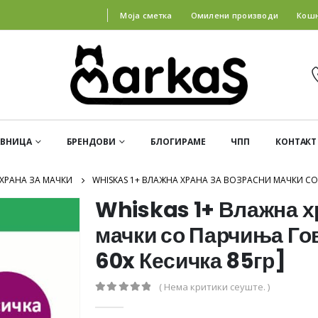
Моја сметка
Омилени производи
Кош
АВНИЦА
БРЕНДОВИ
БЛОГИРАМЕ
ЧПП
КОНТАКТ
ХРАНА ЗА МАЧКИ
WHISKAS 1+ ВЛАЖНА ХРАНА ЗА ВОЗРАСНИ МАЧКИ СО 
Whiskas 1+ Влажна х
мачки со Парчиња Го
60x Кесичка 85гр]
( Нема критики сеуште. )
0
out of 5