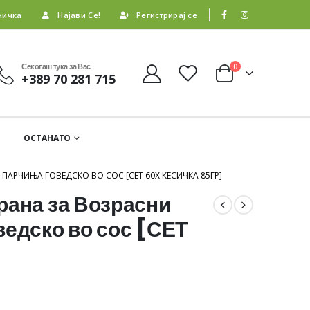
ничка
Најави Се!
Регистрирај се
Секогаш тука за Вас
0
+389 70 281 715
ОСТАНАТО
ПАРЧИЊА ГОВЕДСКО ВО СОС [СЕТ 60X КЕСИЧКА 85ГР]
рана за Возрасни
ведско во сос [СЕТ