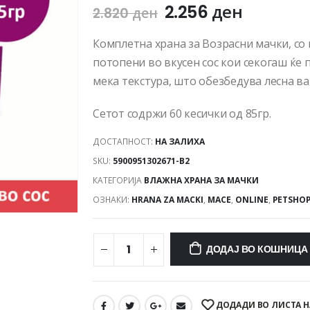
2.256
ден
2.820
ден
Комплетна храна за Возрасни мачки, со 
потопени во вкусен сос кои секогаш ќе 
мека текстура, што обезбедува лесна ва
Сетот содржи 60 кесички од 85гр.
ДОСТАПНОСТ:
НА ЗАЛИХА
SKU:
5900951302671-B2
КАТЕГОРИЈА
ВЛАЖНА ХРАНА ЗА МАЧКИ
ОЗНАКИ:
HRANA ZA MACKI
,
MACE
,
ONLINE
,
PETSHO
ДОДАЈ ВО КОШНИЦА
ДОДАДИ ВО ЛИСТА Н