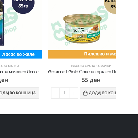
ВЛАЖНА ХРАНА ЗА МАЧКИ
Felix Agail Влажна храна за мачки со Лосос во желе [Кесичка 85гр]
Gourmet Gold Солена торта со Пилешко и морков во сос [Конзерва 85гр]
55
ден
ОШНИЦА
ДОДАЈ ВО КОШНИЦА