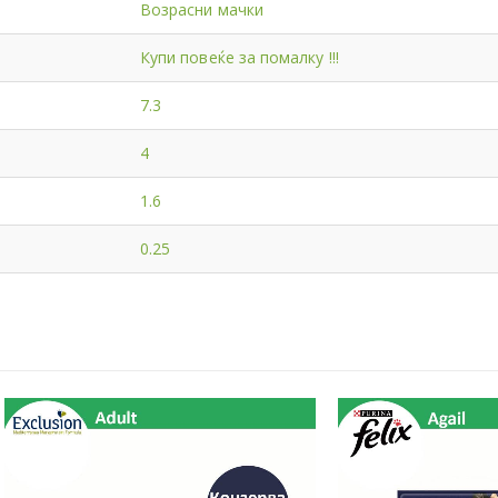
Возрасни мачки
Купи повеќе за помалку !!!
7.3
4
1.6
0.25